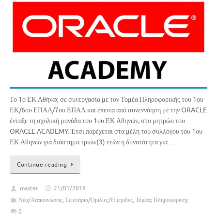
Το 1ο ΕΚ Αθήνας σε συνεργασία με τον Τομέα Πληροφορικής του 1ου
ΕΚ/6ου ΕΠΑΛ/7ου ΕΠΑΛ και έπειτα από συνεννόηση με την ORACLE
ένταξε τη σχολική μονάδα του 1ου ΕΚ Αθηνών, στο μητρώο του
ORACLE ACADEMY. Έτσι παρέχεται στα μέλη του συλλόγου του 1ου
ΕΚ Αθηνών για διάστημα τριών(3) ετών η δυνατότητα για …
Continue reading
master
21/01/2018
Νέα/Ανακοινώσεις
,
Σεμινάρια/Ομιλίες/Ημερίδες
,
Τομέας Πληροφορικής
0