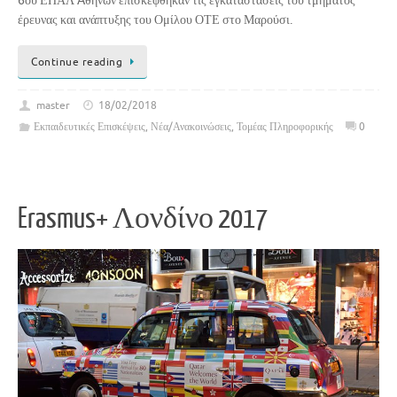
6ου ΕΠΑΛ Aθηνών επισκέφθηκαν τις εγκαταστάσεις του τμήματος
έρευνας και ανάπτυξης του Ομίλου ΟΤΕ στο Μαρούσι.
Continue reading
master
18/02/2018
Εκπαιδευτικές Επισκέψεις
,
Νέα/Ανακοινώσεις
,
Τομέας Πληροφορικής
0
Erasmus+ Λονδίνο 2017