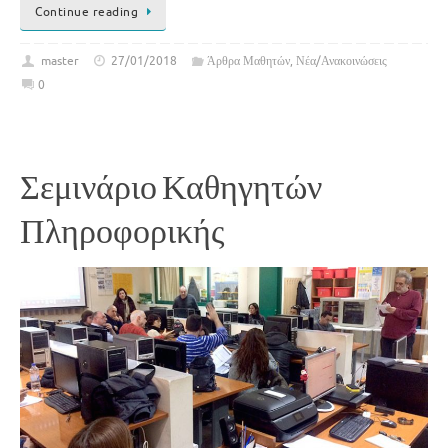
Continue reading
master
27/01/2018
Άρθρα Μαθητών
,
Νέα/Ανακοινώσεις
0
Σεμινάριο Καθηγητών
Πληροφορικής