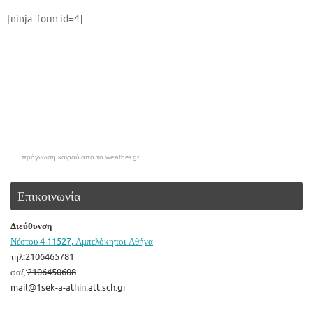
[ninja_form id=4]
πρόγνωση καιρού από το weather.gr
Επικοινωνία
Διεύθυνση
Νέστου 4 11527, Αμπελόκηποι Αθήνα
τηλ:2106465781
φαξ:
2106450608
mail@1sek-a-athin.att.sch.gr