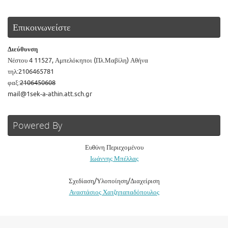
Επικοινωνείστε
Διεύθυνση
Νέστου 4 11527, Αμπελόκηποι (Πλ.Μαβίλη) Αθήνα
τηλ:2106465781
φαξ:
2106450608
mail@1sek-a-athin.att.sch.gr
Powered By
Ευθύνη Περιεχομένου
Ιωάννης Μπέλλας
Σχεδίαση/Υλοποίηση/Διαχείριση
Αναστάσιος Χατζηπαπαδόπουλος