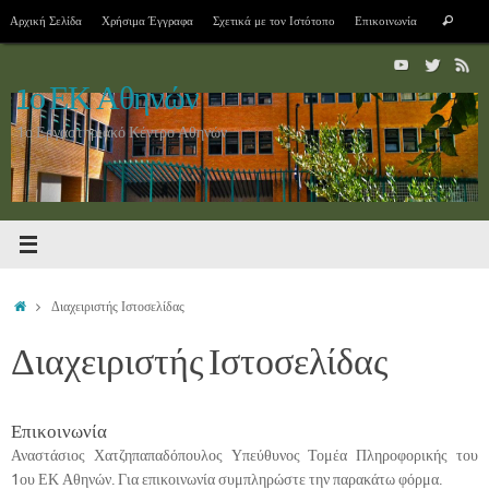
Skip
Sea
Αρχική Σελίδα
Χρήσιμα Έγγραφα
Σχετικά με τον Ιστότοπο
Επικοινωνία
Search
to
for:
content
1ο ΕΚ Αθηνών
1ο Εργαστηριακό Κέντρο Αθηνών
Home
Διαχειριστής Ιστοσελίδας
Διαχειριστής Ιστοσελίδας
Επικοινωνία
Αναστάσιος Χατζηπαπαδόπουλος Υπεύθυνος Τομέα Πληροφορικής του
1ου ΕΚ Αθηνών. Για επικοινωνία συμπληρώστε την παρακάτω φόρμα.