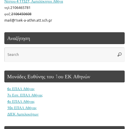
Νέστου 4 11527, Αμπελόκηποι Αθήνα
τηλ:2106465781
φαξ:
2106450608
mail@1sek-a-athin.att.sch.gr
Αναζήτηση
Se
Searc
for
Μονάδες Ευθύνης του 1ου ΕΚ Αθηνών
6ο ΕΠΑΛ Αθήνας
7ο Εσπ. ΕΠΑΛ Αθήνας
4ο ΕΠΑΛ Αθήνας
10ο ΕΠΑΛ Αθήνας
ΔΙΕΚ Αμπελοκήπων