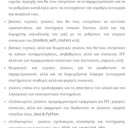
ευρείας περιοχής που θα τους επιτρέπουν να τα παραμετροποιούν και να
τα ρυθμίζουν κατάλληλα ώστε να επιτυγχάνουν την εύρυθμη λειτουργία
και ασφάλειά τους.
βασικές τεχνικές γνώσεις που θα τους επιτρέπουν να εκτελούν
εγκαταστάσεις και συντήρηση τοπικών δικτύων αλλά και της
δομημένης καλωδίωσής του μαζί με τις ρυθμίσεις των ενεργών
συσκευών του (modem, wifi, routers κλπ).
βασικές τεχνικές αλλά και θεωρητικές γνώσεις που θα τους επιτρέπουν
να κάνουν συναρμολογήσεις, αναβαθμίσεις αλλά και επισκευές ΗΥ
αλλά και των περιφερειακών συσκευών τους (εκτυπωτές, σαρωτές κλπ).
θεωρητικές και τεχνικές γνώσεις για να εγκαθιστούν να
παραμετροποιούν αλλά και να διαχειρίζονται διάφορα λειτουργικά
συστήματα σε σταθερές αλλά και φορητές συσκευές.
γνώσεις επάνω στις προδιαγραφές και τις απαιτήσεις του υλικού και του
λογισμικού των υπολογιστικών συστημάτων.
εξειδικευμένες γνώσεις προγραμματισμού εφαρμογών για ΗΥ, φορητές
συσκευές, αλλά και εφαρμογών του Διαδικτύου σε γλώσσες υψηλού
επιπέδου όπως Java & Python
εξειδικευμένες γνώσεις σχεδιασμού, υλοποίησης και συντήρησης
ιστοτόπων και τεχνολογίες όπως html, css, javascript, php.