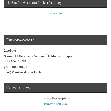
Παλαιός Δικτυακός Ιστότοπος
κλικ εδώ
Επικοινωνείστε
Διεύθυνση
Νέστου 4 11527, Αμπελόκηποι (Πλ.Μαβίλη) Αθήνα
τηλ:2106465781
φαξ:
2106450608
mail@1sek-a-athin.att.sch.gr
Powered By
Ευθύνη Περιεχομένου
Ιωάννης Μπέλλας