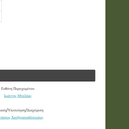
Ευθύνη Περιεχομένου
Ιωάννης Μπέλλας
ίαση/Υλοποίηση/Διαχείριση
τάσιος Χατζηπαπαδόπουλος