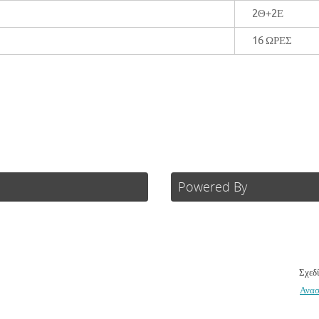
2Θ+2Ε
16 ΩΡΕΣ
Powered By
Σχεδ
Ανασ