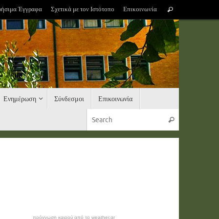
Search
ρήσιμα Έγγραφα
Σχετικά με τον Ιστότοπο
Επικοινωνία
Search
for:
Ενημέρωση
Σύνδεσμοι
Επικοινωνία
Search for:
Search
πρόγνωση καιρού από το weather.gr