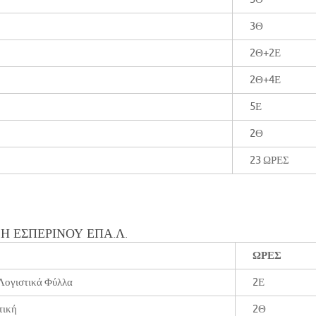
3Θ
2Θ+2Ε
2Θ+4Ε
5Ε
2Θ
23 ΩΡΕΣ
ΞΗ ΕΣΠΕΡΙΝΟΥ ΕΠΑ.Λ.
ΩΡΕΣ
Λογιστικά Φύλλα
2Ε
τική
2Θ