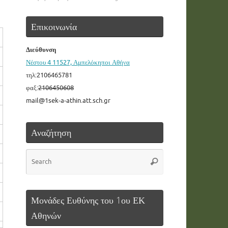
Επικοινωνία
Διεύθυνση
Νέστου 4 11527, Αμπελόκηποι Αθήνα
τηλ:2106465781
φαξ:
2106450608
mail@1sek-a-athin.att.sch.gr
Αναζήτηση
Search
Search
for:
Μονάδες Ευθύνης του 1ου ΕΚ
Αθηνών