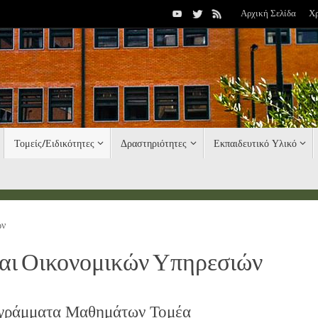
Αρχική Σελίδα
Χ
Τομείς/Ειδικότητες
Δραστηριότητες
Εκπαιδευτικό Υλικό
ών
αι Οικονομικών Υπηρεσιών
γράμματα Μαθημάτων Τομέα