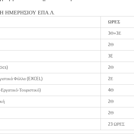
ΞΗ ΗΜΕΡΗΣΙΟΥ ΕΠΑ.Λ.
ΩΡΕΣ
3Θ+3Ε
2Θ
3E
tics)
2Θ
γιστικά Φύλλα (EXCEL)
2Ε
-Εργατικό-Τουριστικό)
4Θ
ική
2Θ
2Θ
23 ΩΡΕΣ