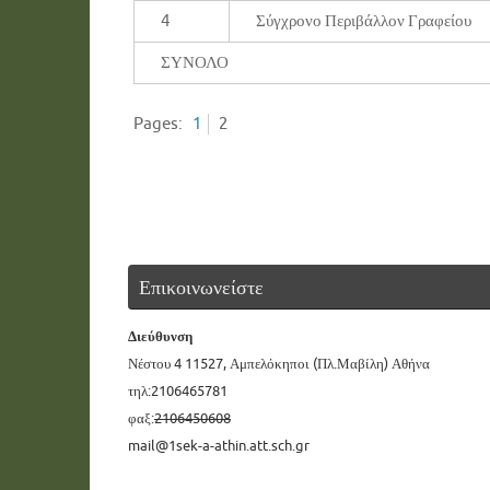
4
Σύγχρονο Περιβάλλον Γραφείου
ΣΥΝΟΛΟ
Pages:
1
2
Επικοινωνείστε
Διεύθυνση
Νέστου 4 11527, Αμπελόκηποι (Πλ.Μαβίλη) Αθήνα
τηλ:2106465781
φαξ:
2106450608
mail@1sek-a-athin.att.sch.gr