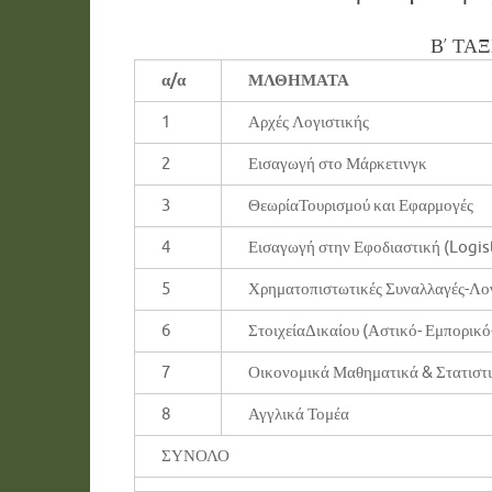
Β’ ΤΑ
α/α
ΜΛΘΗΜΑΤΑ
1
Αρχές Λογιστικής
2
Εισαγωγή στο Μάρκετινγκ
3
ΘεωρίαΤουρισμού και Εφαρμογές
4
Εισαγωγή στην Εφοδιαστική (Logis
5
Χρηματοπιστωτικές Συναλλαγές-Λο
6
ΣτοιχείαΔικαίου (Αστικό- Εμπορικό
7
Οικονομικά Μαθηματικά & Στατιστ
8
Αγγλικά Τομέα
ΣΥΝΟΛΟ