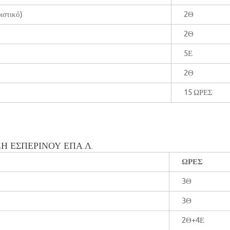
ιστικό)
2Θ
2Θ
5Ε
2Θ
15 ΩΡΕΣ
ΞΗ ΕΣΠΕΡΙΝΟΥ ΕΠΑ.Λ.
ΩΡΕΣ
3Θ
3Θ
2Θ+4Ε