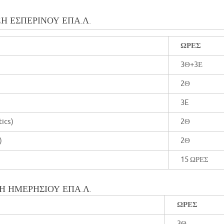
ΞΗ ΕΣΠΕΡΙΝΟΥ ΕΠΑ.Λ.
ΩΡΕΣ
3Θ+3Ε
2Θ
3E
tics)
2Θ
)
2Θ
15 ΩΡΕΣ
ΞΗ ΗΜΕΡΗΣΙΟΥ ΕΠΑ.Λ.
ΩΡΕΣ
3Θ