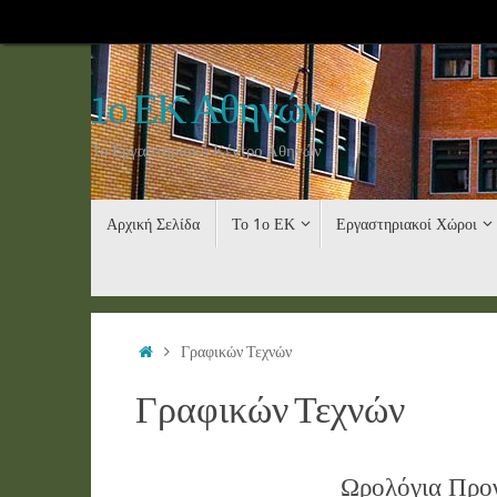
Skip
to
content
1ο ΕΚ Αθηνών
1ο Εργαστηριακό Κέντρο Αθηνών
Skip
Αρχική Σελίδα
Το 1ο ΕΚ
Εργαστηριακοί Χώροι
to
content
Home
Γραφικών Τεχνών
Γραφικών Τεχνών
Ωρολόγια Προ