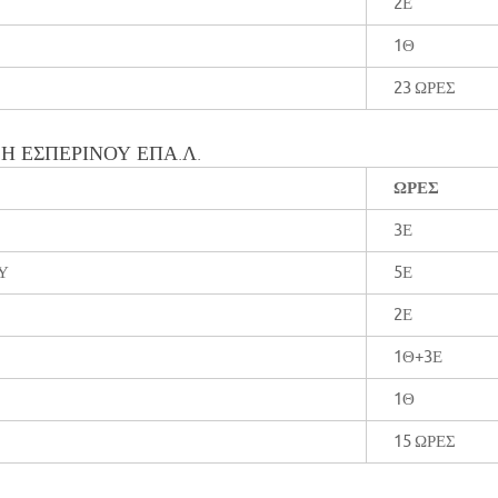
2Ε
1Θ
23 ΩΡΕΣ
ΞΗ ΕΣΠΕΡΙΝΟΥ ΕΠΑ.Λ.
ΩΡΕΣ
3Ε
/Υ
5Ε
2Ε
1Θ+3Ε
1Θ
15 ΩΡΕΣ