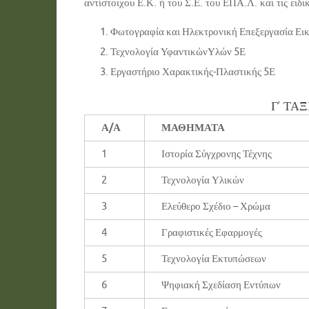
αντίστοιχου Ε.Κ. ή του Σ.Ε. του ΕΠΑ.Λ. και τις ειδ
Φωτογραφία και Ηλεκτρονική Επεξεργασία Ει
Τεχνολογία ΥφαντικώνΥλών 5Ε
Εργαστήριο Χαρακτικής-Πλαστικής 5Ε
Γ’ ΤΑ
Α/Α
ΜΑΘΗΜΑΤΑ
1
Ιστορία Σύγχρονης Τέχνης
2
Τεχνολογία Υλικών
3
Ελεύθερο Σχέδιο – Χρώμα
4
Γραφιστικές Εφαρμογές
5
Τεχνολογία Εκτυπώσεων
6
Ψηφιακή Σχεδίαση Εντύπων