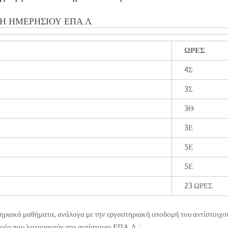
ΞΗ ΗΜΕΡΗΣΙΟΥ ΕΠΑ.Λ.
ΩΡΕΣ
4Σ
3Σ
3Θ
3Ε
Υ
5Ε
5Ε
23 ΩΡΕΣ
ηριακά μαθήματα, ανάλογα με την εργαστηριακή υποδομή του αντίστοιχο
Τομέα που λειτουργούν στο αντίστοιχο ΕΠΑ.Λ.: