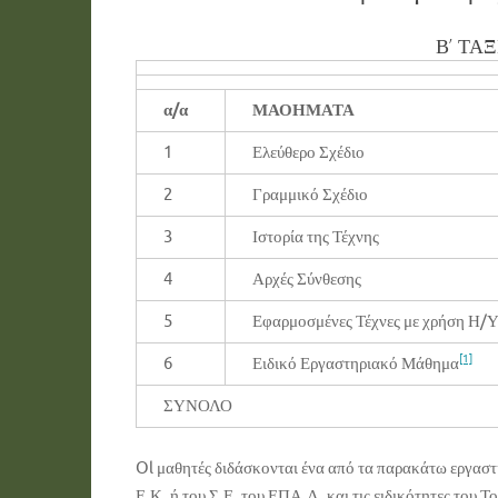
Β’ ΤΑ
α/α
ΜΑΟΗΜΑΤΑ
1
Ελεύθερο Σχέδιο
2
Γραμμικό Σχέδιο
3
Ιστορία της Τέχνης
4
Αρχές Σύνθεσης
5
Εφαρμοσμένες Τέχνες με χρήση Η/
[1]
6
Ειδικό Εργαστηριακό Μάθημα
ΣΥΝΟΛΟ
Ol μαθητές διδάσκονται ένα από τα παρακάτω εργαστ
Ε.Κ. ή του Σ.Ε. του ΕΠΑ.Λ. και τις ειδικότητες του 