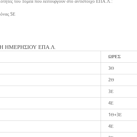
ικότητες του Τομέα που λειτουργούν στο αντίστοιχο ΕΠΑ.Λ.:
κόνας 5Ε
ΞΗ ΗΜΕΡΗΣΙΟΥ ΕΠΑ.Λ.
ΩΡΕΣ
3Θ
2Θ
3Ε
4Ε
1Θ+3Ε
4Ε