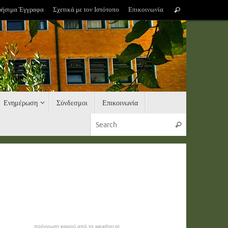
Search
ρήσιμα Έγγραφα
Σχετικά με τον Ιστότοπο
Επικοινωνία
Search
for:
Ενημέρωση
Σύνδεσμοι
Επικοινωνία
Search for:
Search
πρόγνωση καιρού από το weather.gr