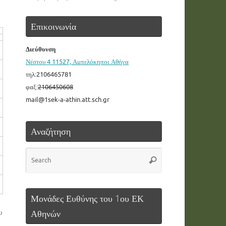
Επικοινωνία
Διεύθυνση
Νέστου 4 11527, Αμπελόκηποι Αθήνα
τηλ:2106465781
φαξ:
2106450608
mail@1sek-a-athin.att.sch.gr
Αναζήτηση
Search
Search
for:
Μονάδες Ευθύνης του 1ου ΕΚ
Αθηνών
υ