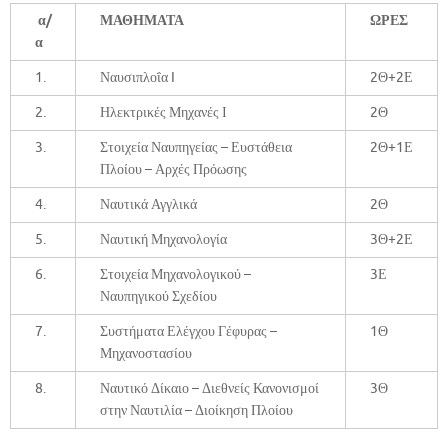
α/
ΜΑΘΗΜΑΤΑ
ΩΡΕΣ
α
1.
Ναυσιπλοΐα I
2Θ+2Ε
2.
Ηλεκτρικές Μηχανές Ι
2Θ
3.
Στοιχεία Ναυπηγείας – Ευστάθεια
2Θ+1Ε
Πλοίου – Αρχές Πρόωσης
4.
Ναυτικά Αγγλικά
2Θ
5.
Ναυτική Μηχανολογία
3Θ+2Ε
6.
Στοιχεία Μηχανολογικού –
3Ε
Ναυπηγικού Σχεδίου
7.
Συστήματα Ελέγχου Γέφυρας –
1Θ
Μηχανοστασίου
8.
Ναυτικό Δίκαιο – Διεθνείς Κανονισμοί
3Θ
στην Ναυτιλία – Διοίκηση Πλοίου