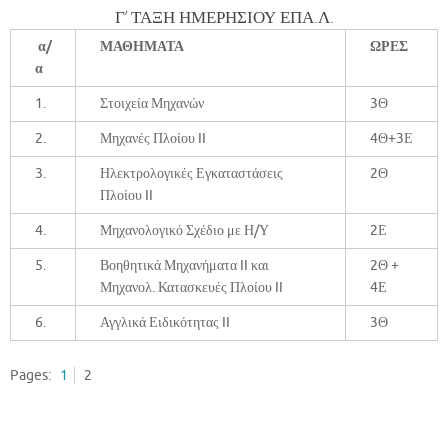
Γ’ ΤΑΞΗ ΗΜΕΡΗΣΙΟΥ ΕΠΑ.Λ.
α/
ΜΑΘΗΜΑΤΑ
ΩΡΕΣ
α
1.
Στοιχεία Μηχανών
3Θ
2.
Μηχανές Πλοίου II
4Θ+3Ε
3.
Ηλεκτρολογικές Εγκαταστάσεις
2Θ
Πλοίου II
4.
Μηχανολογικό Σχέδιο με Η/Υ
2Ε
5.
Βοηθητικά Μηχανήματα II και
2Θ +
Μηχανολ. Κατασκευές Πλοίου II
4Ε
6.
Αγγλικά Ειδικότητας II
3Θ
Pages:
1
2