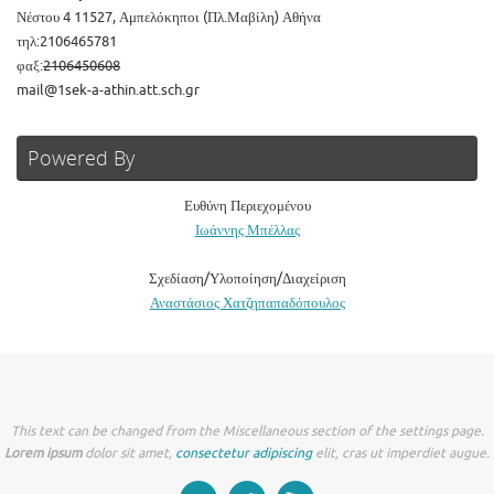
Νέστου 4 11527, Αμπελόκηποι (Πλ.Μαβίλη) Αθήνα
τηλ:2106465781
φαξ:
2106450608
mail@1sek-a-athin.att.sch.gr
Powered By
Ευθύνη Περιεχομένου
Ιωάννης Μπέλλας
Σχεδίαση/Υλοποίηση/Διαχείριση
Αναστάσιος Χατζηπαπαδόπουλος
This text can be changed from the Miscellaneous section of the settings page.
Lorem ipsum
dolor sit amet,
consectetur adipiscing
elit, cras ut imperdiet augue.