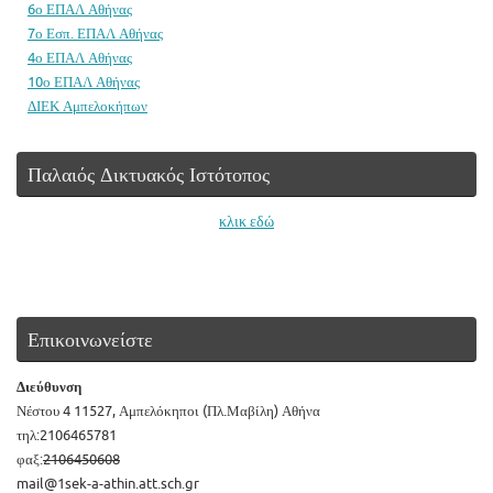
6ο ΕΠΑΛ Αθήνας
7ο Εσπ. ΕΠΑΛ Αθήνας
4ο ΕΠΑΛ Αθήνας
10ο ΕΠΑΛ Αθήνας
ΔΙΕΚ Αμπελοκήπων
Παλαιός Δικτυακός Ιστότοπος
κλικ εδώ
Επικοινωνείστε
Διεύθυνση
Νέστου 4 11527, Αμπελόκηποι (Πλ.Μαβίλη) Αθήνα
τηλ:2106465781
φαξ:
2106450608
mail@1sek-a-athin.att.sch.gr