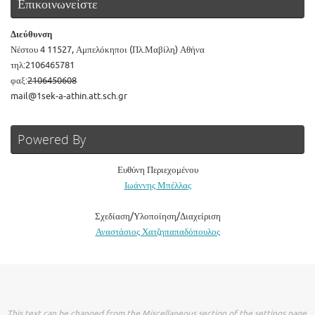
Επικοινωνείστε
Διεύθυνση
Νέστου 4 11527, Αμπελόκηποι (Πλ.Μαβίλη) Αθήνα
τηλ:2106465781
φαξ:
2106450608
mail@1sek-a-athin.att.sch.gr
Powered By
Ευθύνη Περιεχομένου
Ιωάννης Μπέλλας
Σχεδίαση/Υλοποίηση/Διαχείριση
Αναστάσιος Χατζηπαπαδόπουλος
This text can be changed from the Miscellaneous section of the settings page.