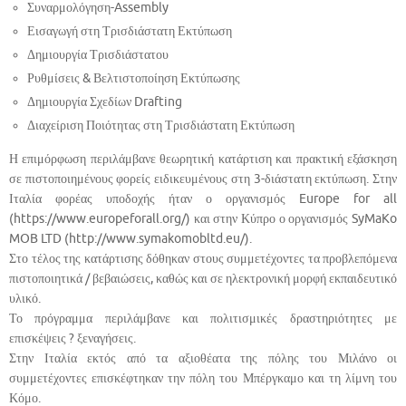
Συναρμολόγηση-Assembly
Εισαγωγή στη Τρισδιάστατη Εκτύπωση
Δημιουργία Τρισδιάστατου
Ρυθμίσεις & Βελτιστοποίηση Εκτύπωσης
Δημιουργία Σχεδίων Drafting
Διαχείριση Ποιότητας στη Τρισδιάστατη Εκτύπωση
Η επιμόρφωση περιλάμβανε θεωρητική κατάρτιση και πρακτική εξάσκηση
σε πιστοποιημένους φορείς ειδικευμένους στη 3-διάστατη εκτύπωση. Στην
Ιταλία φορέας υποδοχής ήταν ο οργανισμός Europe for all
(https://www.europeforall.org/) και στην Κύπρο ο οργανισμός SyMaKo
MOB LTD (http://www.symakomobltd.eu/).
Στο τέλος της κατάρτισης δόθηκαν στους συμμετέχοντες τα προβλεπόμενα
πιστοποιητικά / βεβαιώσεις, καθώς και σε ηλεκτρονική μορφή εκπαιδευτικό
υλικό.
Το πρόγραμμα περιλάμβανε και πολιτισμικές δραστηριότητες με
επισκέψεις ? ξεναγήσεις.
Στην Ιταλία εκτός από τα αξιοθέατα της πόλης του Μιλάνο οι
συμμετέχοντες επισκέφτηκαν την πόλη του Μπέργκαμο και τη λίμνη του
Κόμο.