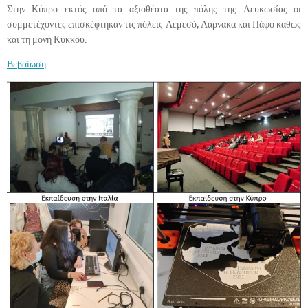
Στην Κύπρο εκτός από τα αξιοθέατα της πόλης της Λευκωσίας οι
συμμετέχοντες επισκέφτηκαν τις πόλεις Λεμεσό, Λάρνακα και Πάφο καθώς
και τη μονή Κύκκου.
Βεβαίωση