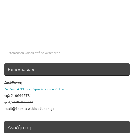
πρόγνωση καιρού από το weather.gr
Επικοινωνία
Διεύθυνση
Νέστου 4 11527, Αμπελόκηποι Αθήνα
τηλ:2106465781
φαξ:
2106450608
mail@1sek-a-athin.att.sch.gr
Αναζήτηση