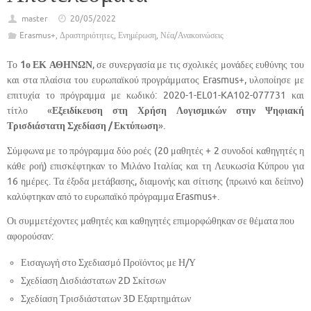
master
20/05/2022
Erasmus+
,
Δραστηριότητες
,
Ενημέρωση
,
Νέα/Ανακοινώσεις
Το
1ο ΕΚ ΑΘΗΝΩΝ
, σε συνεργασία με τις σχολικές μονάδες ευθύνης του
και στα πλαίσια του ευρωπαϊκού προγράμματος Erasmus+, υλοποίησε με
επιτυχία το πρόγραμμα με κωδικό: 2020-1-EL01-KA102-077731 και
τίτλο «
Εξειδίκευση στη Χρήση Λογισμικών στην Ψηφιακή
Τρισδιάστατη Σχεδίαση / Εκτύπωση
».
Σύμφωνα με το πρόγραμμα δύο ροές (20 μαθητές + 2 συνοδοί καθηγητές η
κάθε ροή) επισκέφτηκαν το Μιλάνο Ιταλίας και τη Λευκωσία Κύπρου για
16 ημέρες. Τα έξοδα μετάβασης, διαμονής και σίτισης (πρωινό και δείπνο)
καλύφτηκαν από το ευρωπαϊκό πρόγραμμα Erasmus+.
Οι συμμετέχοντες μαθητές και καθηγητές επιμορφώθηκαν σε θέματα που
αφορούσαν:
Εισαγωγή στο Σχεδιασμό Προϊόντος με Η/Υ
Σχεδίαση Δισδιάστατων 2D Σκίτσων
Σχεδίαση Τρισδιάστατων 3D Εξαρτημάτων