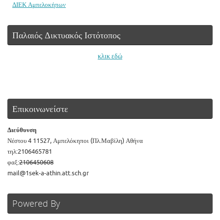
ΔΙΕΚ Αμπελοκήπων
Παλαιός Δικτυακός Ιστότοπος
κλικ εδώ
Επικοινωνείστε
Διεύθυνση
Νέστου 4 11527, Αμπελόκηποι (Πλ.Μαβίλη) Αθήνα
τηλ:2106465781
φαξ:
2106450608
mail@1sek-a-athin.att.sch.gr
Powered By