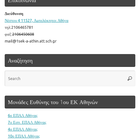
Επικοινωνία
Διεύθυνση
Νέστου 4 11527, Αμπελόκηποι Αθήνα
τηλ:2106465781
φαξ:
2106450608
mail@1sek-a-athin.att.sch.gr
Αναζήτηση
Se
Searc
for
Μονάδες Ευθύνης του 1ου ΕΚ Αθηνών
6ο ΕΠΑΛ Αθήνας
7ο Εσπ. ΕΠΑΛ Αθήνας
4ο ΕΠΑΛ Αθήνας
10ο ΕΠΑΛ Αθήνας